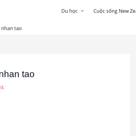
Du học
Cuộc sống New Ze
e nhan tao
 nhan tao
24