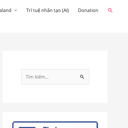
Tìm
aland
Trí tuệ nhân tạo (AI)
Donation
kiếm
T
ì
m
k
i
ế