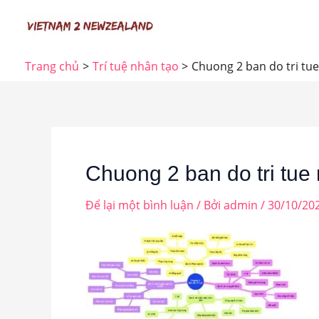
Nhảy
tới
nội
Trang chủ
Trí tuệ nhân tạo
Chuong 2 ban do tri tu
dung
Chuong 2 ban do tri tue
Để lại một bình luận
/ Bởi
admin
/
30/10/20