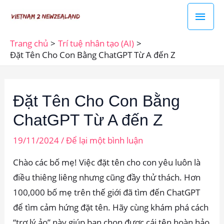
Nhảy
Men
tới
chín
nội
Trang chủ
Trí tuệ nhân tạo (AI)
dung
Đặt Tên Cho Con Bằng ChatGPT Từ A đến Z
Đặt Tên Cho Con Bằng
ChatGPT Từ A đến Z
19/11/2024
/
Để lại một bình luận
Chào các bố mẹ! Việc đặt tên cho con yêu luôn là
điều thiêng liêng nhưng cũng đầy thử thách. Hơn
100,000 bố mẹ trên thế giới đã tìm đến ChatGPT
để tìm cảm hứng đặt tên. Hãy cùng khám phá cách
“trợ lý ảo” này giúp bạn chọn được cái tên hoàn hảo