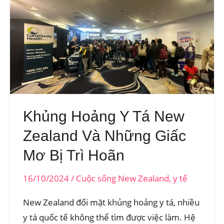
lao
động
New
Zealand
2025
Khủng Hoảng Y Tá New
Zealand Và Những Giấc
Mơ Bị Trì Hoãn
16/10/2024
/
Cuộc sống New Zealand
,
y tế
New Zealand đối mặt khủng hoảng y tá, nhiều
y tá quốc tế không thể tìm được việc làm. Hệ