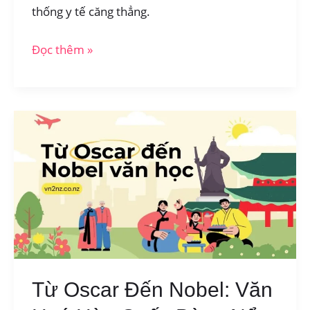
thống y tế căng thẳng.
Khủng
Đọc thêm »
Hoảng
Y
Tá
New
Zealand
Và
Những
Giấc
Mơ
Bị
Trì
Từ Oscar Đến Nobel: Văn
Hoãn