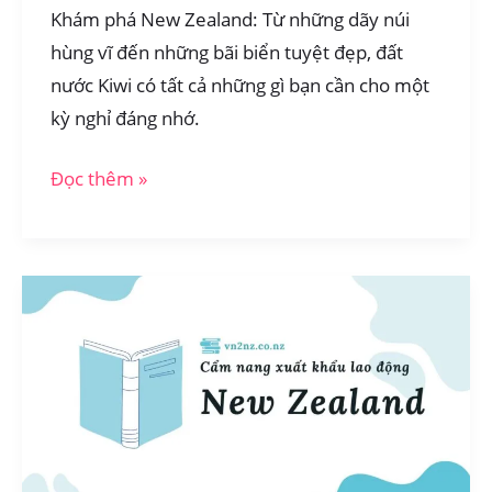
Khám phá New Zealand: Từ những dãy núi
hùng vĩ đến những bãi biển tuyệt đẹp, đất
nước Kiwi có tất cả những gì bạn cần cho một
kỳ nghỉ đáng nhớ.
Hướng
Đọc thêm »
dẫn
lên
kế
hoạch
du
lịch
New
Zealand
2025