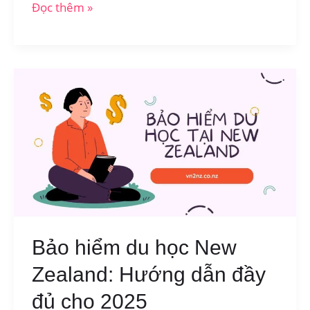
Từ
Đọc thêm »
một
phòng
tập
Les
Mills
nhỏ
đến
đế
chế
thể
dục
Bảo hiểm du học New
toàn
Zealand: Hướng dẫn đầy
cầu
đủ cho 2025