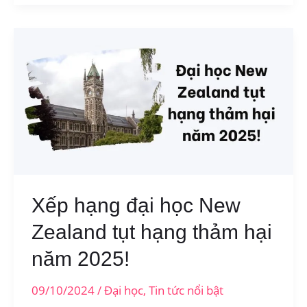
sáng
tạo
đến
từ
tư
duy
khác
biệt,
không
phải
Xếp hạng đại học New
điểm
Zealand tụt hạng thảm hại
số
năm 2025!
09/10/2024
/
Đại học
,
Tin tức nổi bật