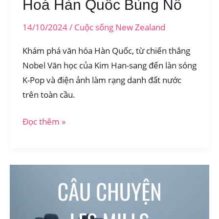
Hoá Hàn Quốc Bùng Nổ
14/10/2024
/
Cuộc sống New Zealand
Khám phá văn hóa Hàn Quốc, từ chiến thắng
Nobel Văn học của Kim Han-sang đến làn sóng
K-Pop và điện ảnh làm rạng danh đất nước
trên toàn cầu.
Từ
Đọc thêm »
Oscar
Đến
Nobel:
Văn
Hoá
Hàn