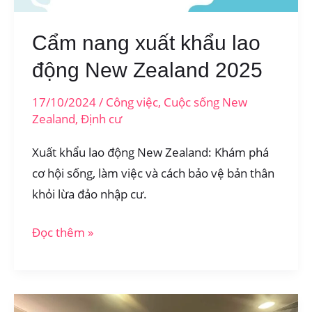
Cẩm nang xuất khẩu lao
động New Zealand 2025
17/10/2024
/
Công việc
,
Cuộc sống New
Zealand
,
Định cư
Xuất khẩu lao động New Zealand: Khám phá
cơ hội sống, làm việc và cách bảo vệ bản thân
khỏi lừa đảo nhập cư.
Cẩm
Đọc thêm »
nang
xuất
khẩu