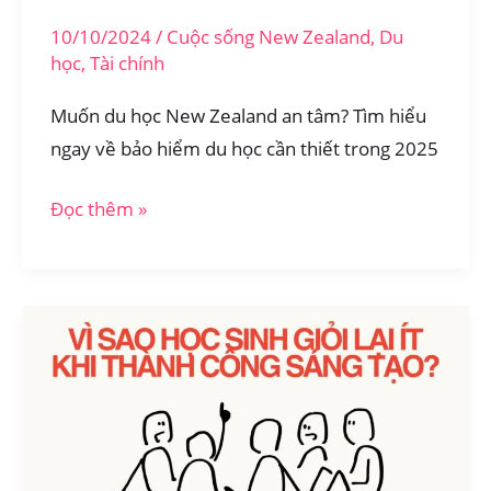
10/10/2024
/
Cuộc sống New Zealand
,
Du
học
,
Tài chính
Muốn du học New Zealand an tâm? Tìm hiểu
ngay về bảo hiểm du học cần thiết trong 2025
Bảo
Đọc thêm »
hiểm
du
học
New
Zealand:
Hướng
dẫn
đầy