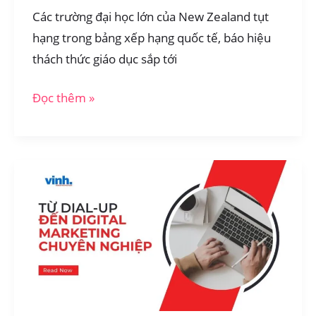
Các trường đại học lớn của New Zealand tụt
hạng trong bảng xếp hạng quốc tế, báo hiệu
thách thức giáo dục sắp tới
Xếp
Đọc thêm »
hạng
đại
học
New
Zealand
tụt
hạng
thảm
hại
năm