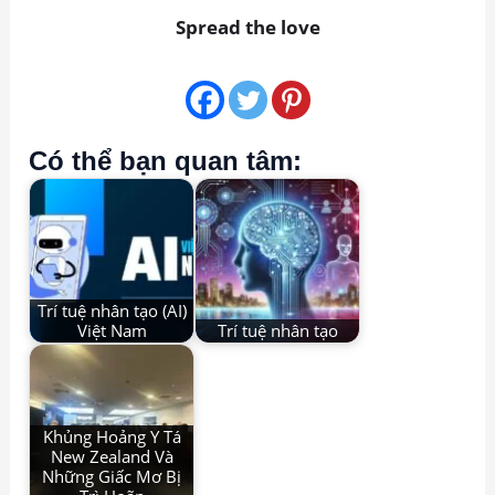
Spread the love
Có thể bạn quan tâm:
Trí tuệ nhân tạo (AI)
Việt Nam
Trí tuệ nhân tạo
Khủng Hoảng Y Tá
New Zealand Và
Những Giấc Mơ Bị