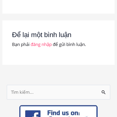
Để lại một bình luận
Bạn phải
đăng nhập
để gửi bình luận.
T
ì
m
k