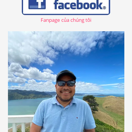
i
ế
Fanpage của chúng tôi
m
: