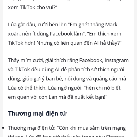
xem TikTok cho vui?”
Lúa gật đầu, cười bẽn lẽn “Em ghét thằng Mark
xoăn, nên ít dùng Facebook lắm”, “Em thích xem
TikTok hơn! Nhưng có liên quan đến AI hả thầy?”
Thầy mỉm cười, giải thích rằng Facebook, Instagram
và TikTok đều dùng AI để phân tích sở thích người
dùng, giúp gợi ý bạn bè, nội dung và quảng cáo mà
Lúa có thể thích. Lúa ngớ người, “hèn chi nó biết
em quen với con Lan mà đề xuất kết bạn!”
Thương mại điện tử
Thương mại điện tử: “Còn khi mua sắm trên mạng
thì sao, Lúa đã bao giờ thấy các trang như Shopee