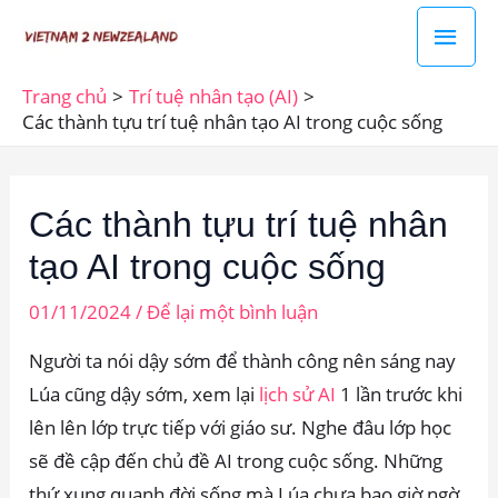
Nhảy
Men
tới
chín
nội
Trang chủ
Trí tuệ nhân tạo (AI)
dung
Các thành tựu trí tuệ nhân tạo AI trong cuộc sống
Các thành tựu trí tuệ nhân
tạo AI trong cuộc sống
01/11/2024
/
Để lại một bình luận
Người ta nói dậy sớm để thành công nên sáng nay
Lúa cũng dậy sớm, xem lại
lịch sử AI
1 lần trước khi
lên lên lớp trực tiếp với giáo sư. Nghe đâu lớp học
sẽ đề cập đến chủ đề AI trong cuộc sống. Những
thứ xung quanh đời sống mà Lúa chưa bao giờ ngờ