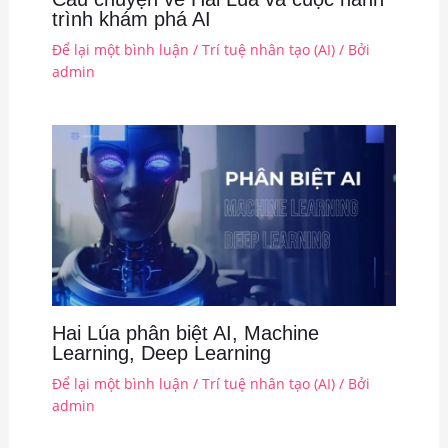
trình khám phá AI
Để lại một bình luận
/
Trí tuệ nhân tạo (AI)
/ Bởi
admin
Hai Lúa phân biệt AI, Machine
Learning, Deep Learning
Để lại một bình luận
/
Trí tuệ nhân tạo (AI)
/ Bởi
admin