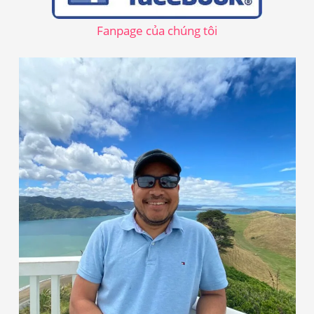
i
ế
Fanpage của chúng tôi
m
: