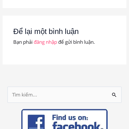
Để lại một bình luận
Bạn phải
đăng nhập
để gửi bình luận.
T
ì
m
k