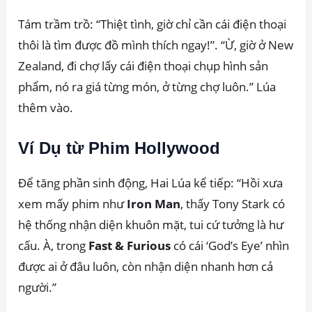
Tám trầm trồ: “Thiệt tình, giờ chỉ cần cái điện thoại
thôi là tìm được đồ mình thích ngay!”. “Ừ, giờ ở New
Zealand, đi chợ lấy cái điện thoại chụp hình sản
phẩm, nó ra giá từng món, ở từng chợ luôn.” Lúa
thêm vào.
Ví Dụ từ Phim Hollywood
Để tăng phần sinh động, Hai Lúa kể tiếp: “Hồi xưa
xem mấy phim như
Iron Man
, thấy Tony Stark có
hệ thống nhận diện khuôn mặt, tui cứ tưởng là hư
cấu. À, trong
Fast & Furious
có cái ‘God’s Eye’ nhìn
được ai ở đâu luôn, còn nhận diện nhanh hơn cả
người.”