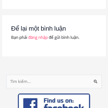
Để lại một bình luận
Bạn phải
đăng nhập
để gửi bình luận.
T
ì
m
k