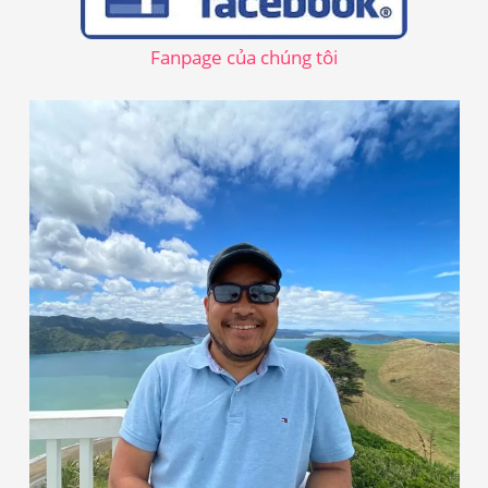
i
ế
Fanpage của chúng tôi
m
: