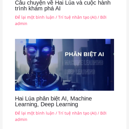
Câu chuyện về Hai Lúa và cuộc hành
trình khám phá AI
Để lại một bình luận
/
Trí tuệ nhân tạo (AI)
/ Bởi
admin
Hai Lúa phân biệt AI, Machine
Learning, Deep Learning
Để lại một bình luận
/
Trí tuệ nhân tạo (AI)
/ Bởi
admin