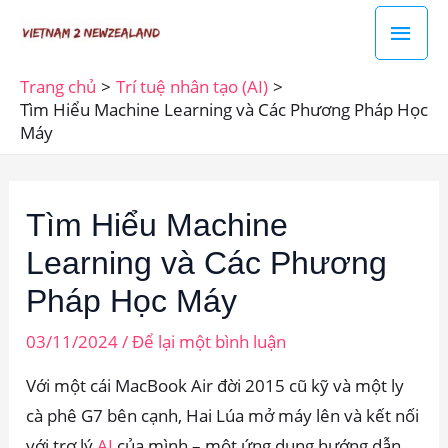
Nhảy
Men
tới
chín
nội
Trang chủ
Trí tuệ nhân tạo (AI)
dung
Tìm Hiểu Machine Learning và Các Phương Pháp Học
Máy
Tìm Hiểu Machine
Learning và Các Phương
Pháp Học Máy
03/11/2024
/
Để lại một bình luận
Với một cái MacBook Air đời 2015 cũ kỹ và một ly
cà phê G7 bên cạnh, Hai Lúa mở máy lên và kết nối
với trợ lý
AI
của mình – một ứng dụng hướng dẫn