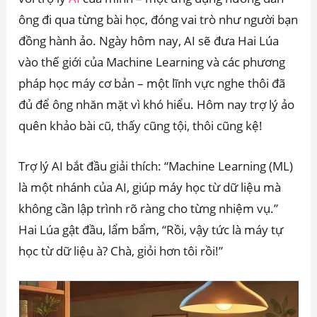
ông đi qua từng bài học, đóng vai trò như người bạn
đồng hành ảo. Ngày hôm nay, AI sẽ đưa Hai Lúa
vào thế giới của Machine Learning và các phương
pháp học máy cơ bản – một lĩnh vực nghe thôi đã
đủ để ông nhăn mặt vì khó hiểu. Hôm nay trợ lý ảo
quên khảo bài cũ, thấy cũng tội, thôi cũng kệ!
Trợ lý AI bắt đầu giải thích: “Machine Learning (ML)
là một nhánh của AI, giúp máy học từ dữ liệu mà
không cần lập trình rõ ràng cho từng nhiệm vụ.”
Hai Lúa gật đầu, lẩm bẩm, “Rồi, vậy tức là máy tự
học từ dữ liệu à? Chà, giỏi hơn tôi rồi!”