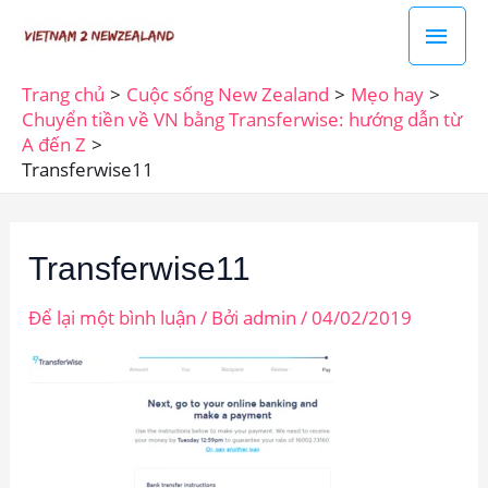
Nhảy
Men
tới
chín
nội
Trang chủ
Cuộc sống New Zealand
Mẹo hay
dung
Chuyển tiền về VN bằng Transferwise: hướng dẫn từ
A đến Z
Transferwise11
Transferwise11
Để lại một bình luận
/ Bởi
admin
/
04/02/2019