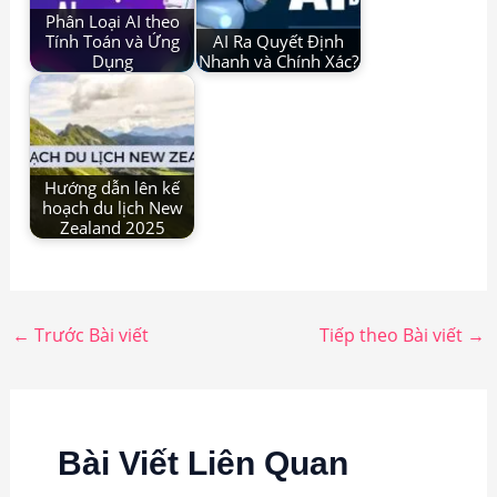
Phân Loại AI theo
Tính Toán và Ứng
AI Ra Quyết Định
Dụng
Nhanh và Chính Xác?
Hướng dẫn lên kế
hoạch du lịch New
Zealand 2025
←
Trước Bài viết
Tiếp theo Bài viết
→
Bài Viết Liên Quan