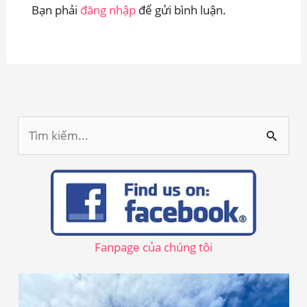
Bạn phải
đăng nhập
để gửi bình luận.
T
ì
m
k
i
ế
Fanpage của chúng tôi
m
: