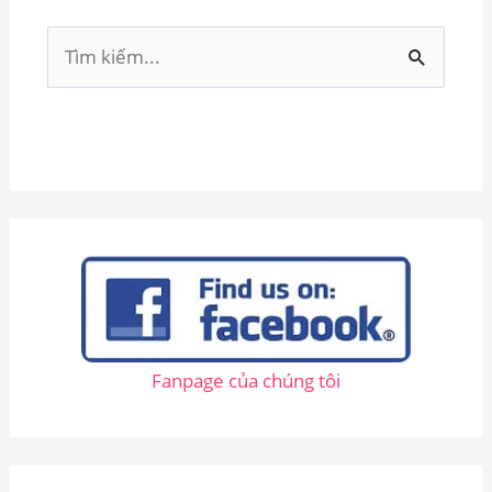
T
ì
m
k
i
ế
m
:
Fanpage của chúng tôi