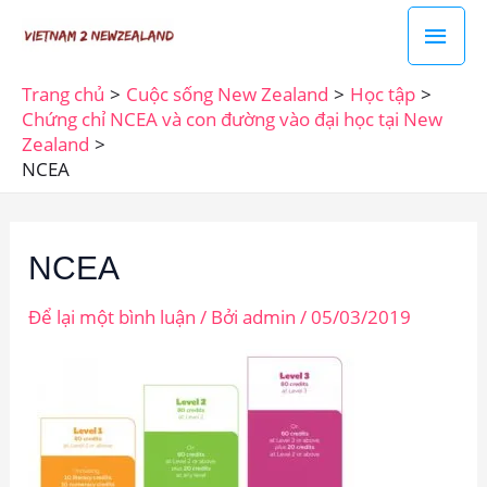
Nhảy
Men
tới
chín
nội
Trang chủ
Cuộc sống New Zealand
Học tập
dung
Chứng chỉ NCEA và con đường vào đại học tại New
Zealand
NCEA
NCEA
Để lại một bình luận
/ Bởi
admin
/
05/03/2019