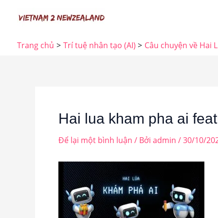
Nhảy
tới
nội
Trang chủ
Trí tuệ nhân tạo (AI)
Câu chuyện về Hai L
dung
Hai lua kham pha ai fea
Để lại một bình luận
/ Bởi
admin
/
30/10/20