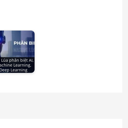
 Lúa phân biệt AI,
chine Learning,
Deep Learning