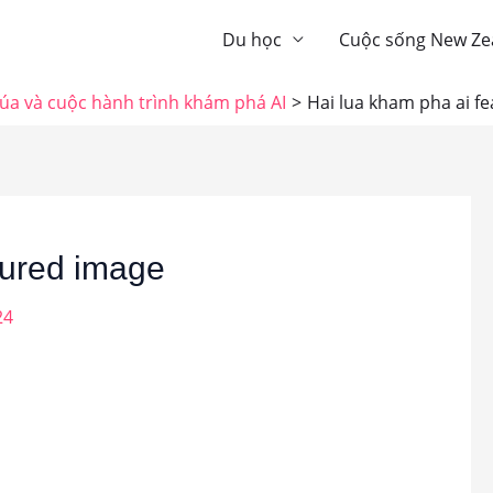
Du học
Cuộc sống New Ze
úa và cuộc hành trình khám phá AI
Hai lua kham pha ai f
tured image
24