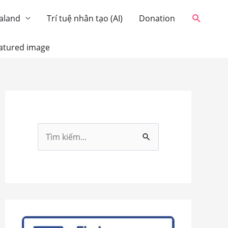
Tìm
aland
Trí tuệ nhân tạo (AI)
Donation
kiếm
eatured image
T
ì
m
k
i
ế