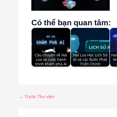
Có thể bạn quan tâm:
Câu chuyện về Hai
Hai Lúa Học Lịch Sử
Hai
Lúa và cuộc hành
AI và các Bước Phát
Ma
trình khám phá AI
Triển Chính
←
Trước Thư viện