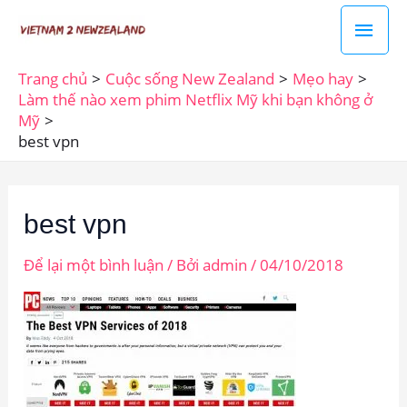
Nhảy
Men
tới
chín
nội
Trang chủ
Cuộc sống New Zealand
Mẹo hay
dung
Làm thế nào xem phim Netflix Mỹ khi bạn không ở
Mỹ
best vpn
best vpn
Để lại một bình luận
/ Bởi
admin
/
04/10/2018