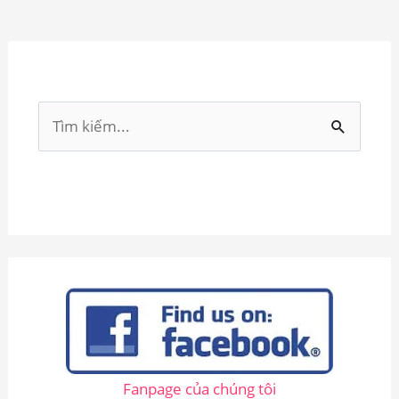
T
ì
m
k
i
ế
m
:
Fanpage của chúng tôi