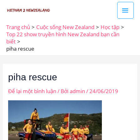
Nhảy
Men
tới
chín
nội
Trang chủ
Cuộc sống New Zealand
Học tập
dung
Top 22 show truyền hình New Zealand bạn cần
biết
piha rescue
piha rescue
Để lại một bình luận
/ Bởi
admin
/
24/06/2019