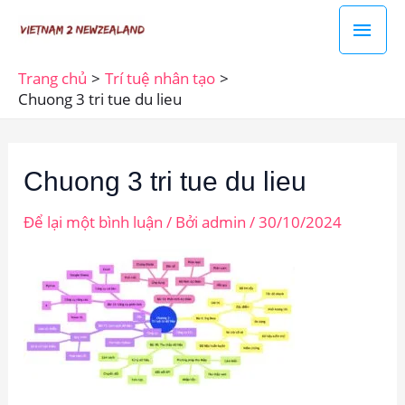
Nhảy
Men
tới
chín
nội
Trang chủ
Trí tuệ nhân tạo
dung
Chuong 3 tri tue du lieu
Chuong 3 tri tue du lieu
Để lại một bình luận
/ Bởi
admin
/
30/10/2024