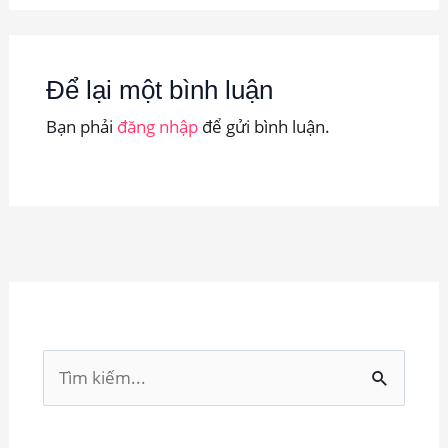
Để lại một bình luận
Bạn phải
đăng nhập
để gửi bình luận.
T
ì
m