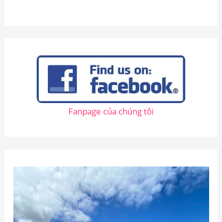
k
i
ế
m
:
Fanpage của chúng tôi