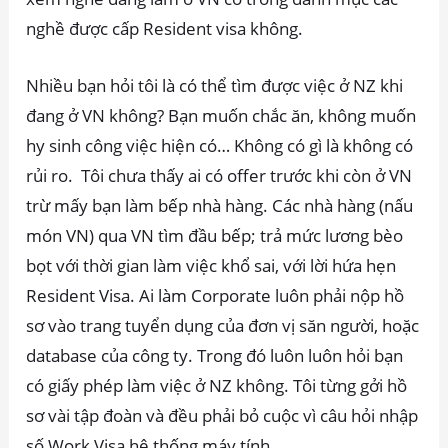
nghề được cấp Resident visa không.
Nhiều bạn hỏi tôi là có thể tìm được việc ở NZ khi
đang ở VN không? Bạn muốn chắc ăn, không muốn
hy sinh công việc hiện có… Không có gì là không có
rủi ro. Tôi chưa thấy ai có offer trước khi còn ở VN
trừ mấy bạn làm bếp nhà hàng. Các nhà hàng (nấu
món VN) qua VN tìm đầu bếp; trả mức lương bèo
bọt với thời gian làm việc khổ sai, với lời hứa hẹn
Resident Visa. Ai làm Corporate luôn phải nộp hồ
sơ vào trang tuyển dụng của đơn vị săn người, hoặc
database của công ty. Trong đó luôn luôn hỏi bạn
có giấy phép làm việc ở NZ không. Tôi từng gởi hồ
sơ vài tập đoàn và đều phải bỏ cuộc vì câu hỏi nhập
số Work Visa hệ thống máy tính.