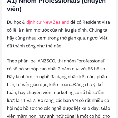
A1) Nhóm Professionals (chuyên
viên)
Du học &
định cư New Zealand
để có Resident Visa
có lẽ là niềm mơ ước của nhiều gia đình. Chúng ta
hãy cùng nhau xem trong thờ gian qua, người Việt
đã thành công như thế nào.
Theo phân loại ANZSCO, thì nhóm “professional”
có số hồ sơ nộp cao nhất 2 năm qua với 66 hồ sơ.
Đây là nhóm có nghề đa dạng nhất: kế toán, phân
tích, tư vấn giáo dục, kiểm toán…Đáng chú ý, kế
toán, hay chuyên viên marketing có số hồ sơ lần
lượt là 11 và 7. Rõ ràng, các bạn VN có rất nhiều cơ
hội nộp hồ sơ cho các nghề được liệt kê ở đây. Giáo
viên mầm non, hay anh ngữ cũng là một cơ hội cho