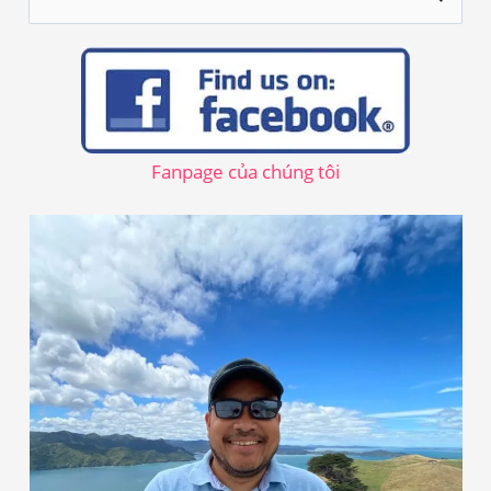
ì
m
k
i
ế
Fanpage của chúng tôi
m
: