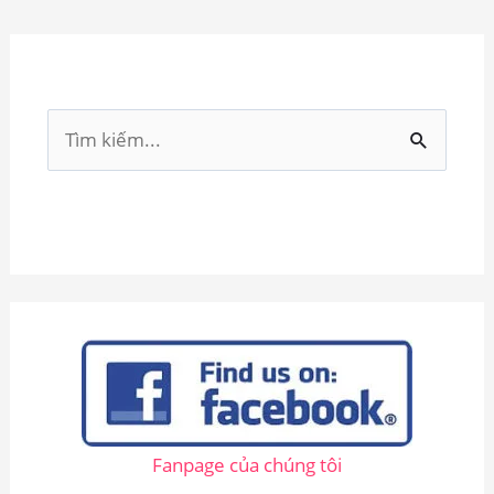
T
ì
m
k
i
ế
m
:
Fanpage của chúng tôi