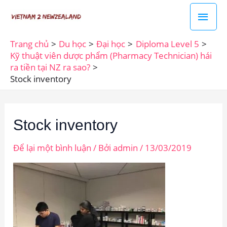
Nhảy
Men
tới
chín
nội
Trang chủ
Du học
Đại học
Diploma Level 5
dung
Kỹ thuật viên dược phẩm (Pharmacy Technician) hái
ra tiền tại NZ ra sao?
Stock inventory
Stock inventory
Để lại một bình luận
/ Bởi
admin
/
13/03/2019