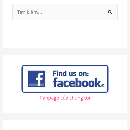
T
ì
m
k
i
ế
m
:
Fanpage của chúng tôi