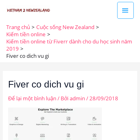
Nhảy
Men
tới
chín
nội
Trang chủ
Cuộc sống New Zealand
dung
Kiếm tiền online
Kiếm tiền online từ Fiverr dành cho du học sinh năm
2019
Fiver co dich vu gi
Fiver co dich vu gi
Để lại một bình luận
/ Bởi
admin
/
28/09/2018