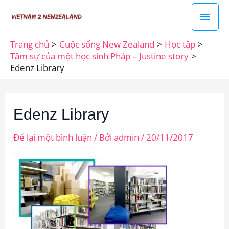
Nhảy
Men
tới
chín
nội
Trang chủ
Cuộc sống New Zealand
Học tập
dung
Tâm sự của một học sinh Pháp – Justine story
Edenz Library
Edenz Library
Để lại một bình luận
/ Bởi
admin
/
20/11/2017