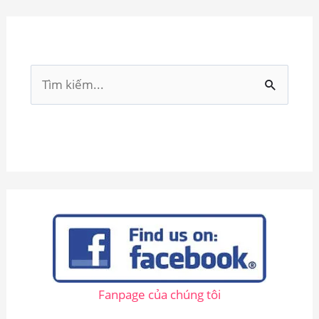
T
ì
m
k
i
ế
m
:
Fanpage của chúng tôi