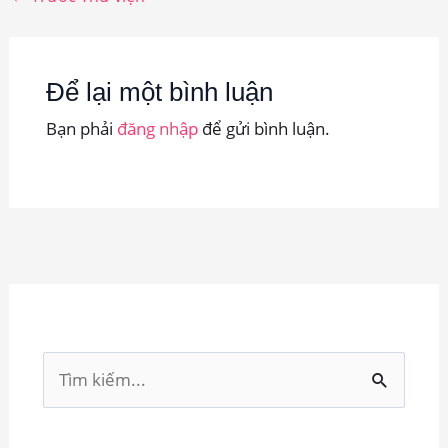
Để lại một bình luận
Bạn phải
đăng nhập
để gửi bình luận.
T
ì
m