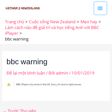
Nhảy
Men
tới
chín
nội
Trang chủ
Cuộc sống New Zealand
Mẹo hay
dung
Làm cách nào để giải trí và học tiếng Anh với BBC
iPlayer
bbc warning
bbc warning
Để lại một bình luận
/ Bởi
admin
/
10/01/2019
←
Trước Thư viện