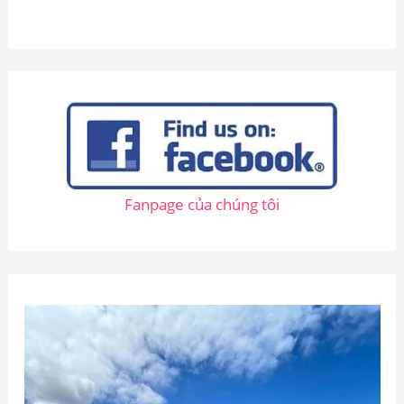
k
i
ế
m
:
Fanpage của chúng tôi