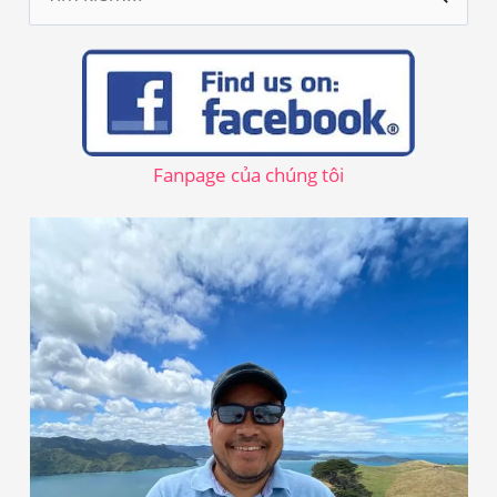
ì
m
k
i
ế
Fanpage của chúng tôi
m
: