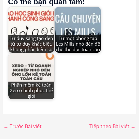
Có thể bạn quan tâm:
Tư duy sáng tạo đến
Từ một phòng tập
từ tư duy khác biệt,
Les Mills nhỏ đến đế
không phải điểm số
chế thể dục toàn cầu
Phần mềm kế toán
Xero chinh phục thế
giới
←
Trước Bài viết
Tiếp theo Bài viết
→