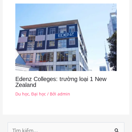
Edenz Colleges: trường loại 1 New
Zealand
Du học
,
Đại học
/ Bởi
admin
T