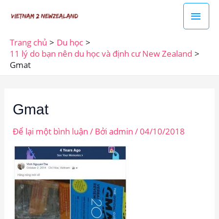
Nhảy
Men
tới
chín
nội
Trang chủ
Du học
dung
11 lý do bạn nên du học và định cư New Zealand
Gmat
Gmat
Để lại một bình luận
/ Bởi
admin
/
04/10/2018