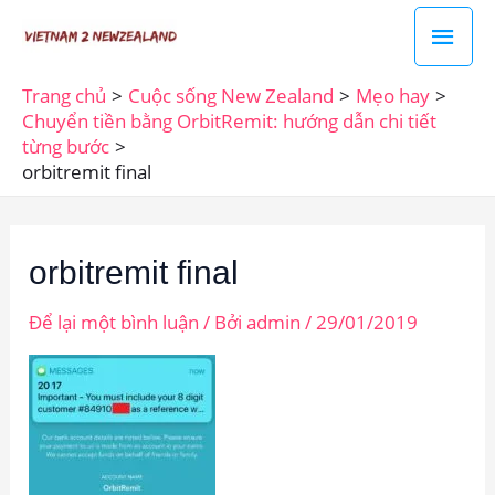
Nhảy
Men
tới
chín
nội
Trang chủ
Cuộc sống New Zealand
Mẹo hay
dung
Chuyển tiền bằng OrbitRemit: hướng dẫn chi tiết
từng bước
orbitremit final
orbitremit final
Để lại một bình luận
/ Bởi
admin
/
29/01/2019