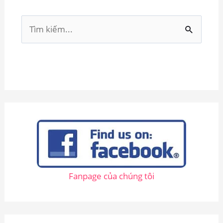
T
ì
m
k
i
ế
m
:
Fanpage của chúng tôi