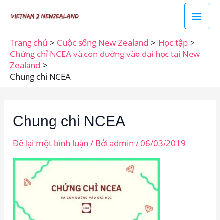
Nhảy
Men
tới
chín
nội
Trang chủ
Cuộc sống New Zealand
Học tập
dung
Chứng chỉ NCEA và con đường vào đại học tại New
Zealand
Chung chi NCEA
Chung chi NCEA
Để lại một bình luận
/ Bởi
admin
/
06/03/2019