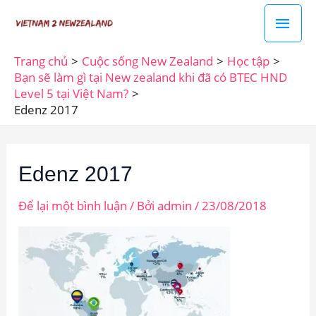
Nhảy
Men
tới
chín
nội
Trang chủ
Cuộc sống New Zealand
Học tập
dung
Bạn sẽ làm gì tại New zealand khi đã có BTEC HND
Level 5 tại Việt Nam?
Edenz 2017
Edenz 2017
Để lại một bình luận
/ Bởi
admin
/
23/08/2018