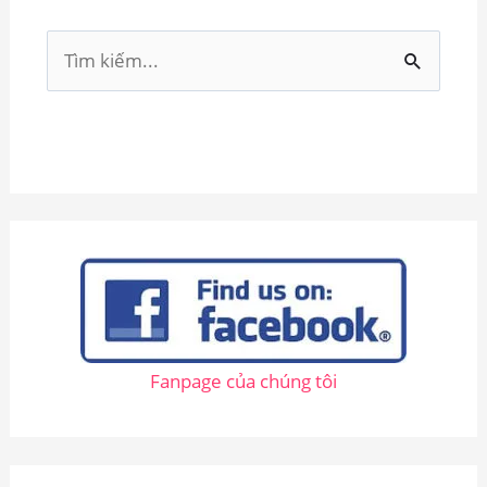
T
ì
m
k
i
ế
m
:
Fanpage của chúng tôi