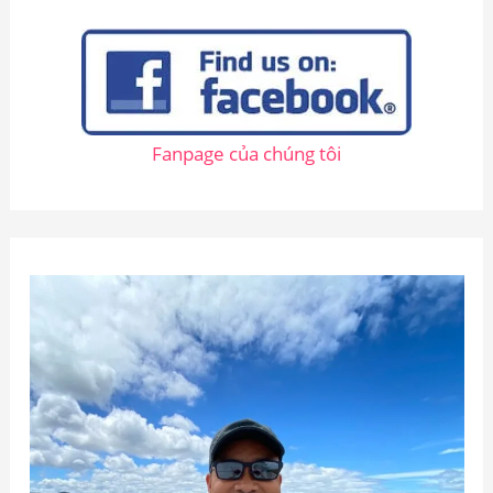
ế
m
:
Fanpage của chúng tôi