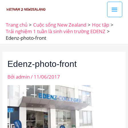
Nhảy
Men
tới
chín
nội
Trang chủ
Cuộc sống New Zealand
Học tập
dung
Trải nghiệm 1 tuần là sinh viên trường EDENZ
Edenz-photo-front
Edenz-photo-front
Bởi
admin
/
11/06/2017