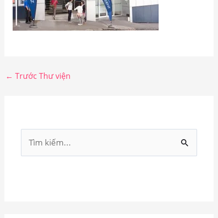
←
Trước Thư viện
T
ì
m
k
i