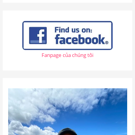
i
ế
m
:
Fanpage của chúng tôi