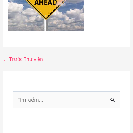
←
Trước Thư viện
T
ì
m
k