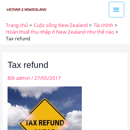
Nhảy
Men
tới
chín
nội
Trang chủ
Cuộc sống New Zealand
Tài chính
dung
Hoàn thuế thu nhập ở New Zealand như thế nào
Tax refund
Tax refund
Bởi
admin
/
27/05/2017