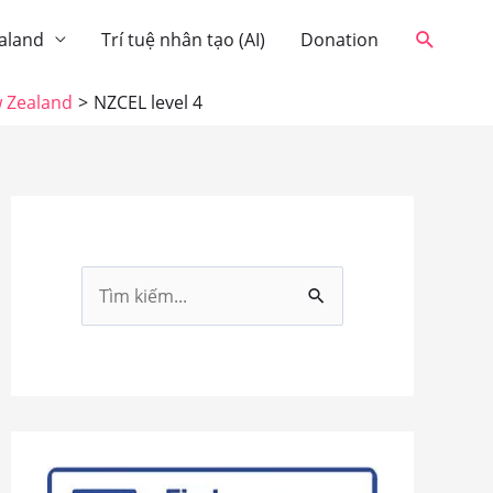
Tìm
aland
Trí tuệ nhân tạo (AI)
Donation
kiếm
w Zealand
NZCEL level 4
T
ì
m
k
i
ế